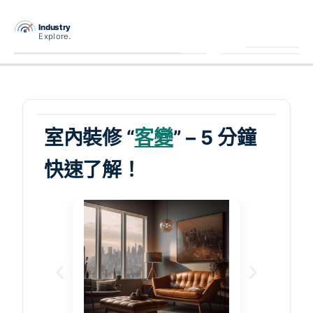
跳
至
主
要
內
容
室內裝修 “
客變
” – 5 分鐘
快速了解！