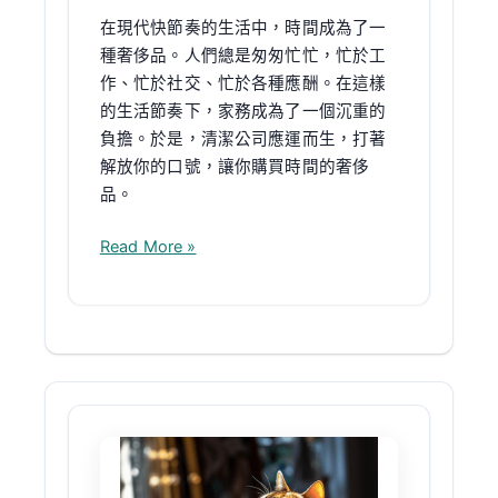
能
在現代快節奏的生活中，時間成為了一
做
種奢侈品。人們總是匆匆忙忙，忙於工
的
作、忙於社交、忙於各種應酬。在這樣
就
的生活節奏下，家務成為了一個沉重的
是
負擔。於是，清潔公司應運而生，打著
賺
解放你的口號，讓你購買時間的奢侈
取
品。
時
間
Read More »
的
奢
侈
品
清
潔