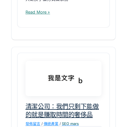
Read More »
清
潔
公
司：
我
們
清潔公司：我們只剩下能做
只
的就是賺取時間的奢侈品
剩
下
發佈留言
/
傳統產業
/
SEO mars