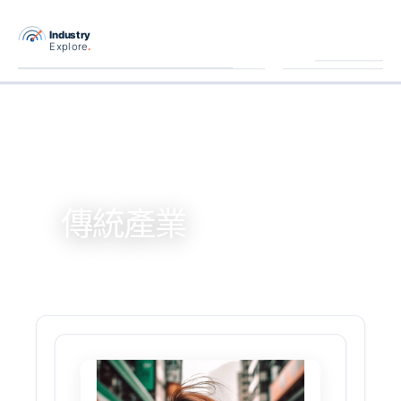
跳
至
主
要
內
容
傳統產業
清
潔