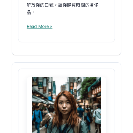
你
解放你的口號，讓你購買時間的奢侈
的
品。
事
Read More »
清
潔
公
司：
你
的
髒
就