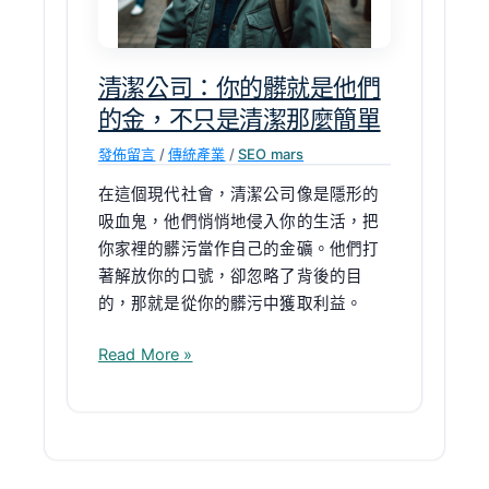
是
他
們
清潔公司：你的髒就是他們
的
的金，不只是清潔那麼簡單
金，
發佈留言
/
傳統產業
/
SEO mars
不
只
在這個現代社會，清潔公司像是隱形的
是
吸血鬼，他們悄悄地侵入你的生活，把
清
你家裡的髒污當作自己的金礦。他們打
潔
著解放你的口號，卻忽略了背後的目
那
的，那就是從你的髒污中獲取利益。
麼
簡
Read More »
單