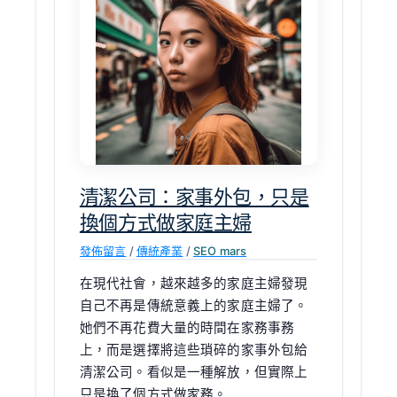
公
司：
家
事
外
包，
只
是
換
清潔公司：家事外包，只是
個
換個方式做家庭主婦
方
發佈留言
/
傳統產業
/
SEO mars
式
做
在現代社會，越來越多的家庭主婦發現
家
自己不再是傳統意義上的家庭主婦了。
庭
她們不再花費大量的時間在家務事務
主
上，而是選擇將這些瑣碎的家事外包給
婦
清潔公司。看似是一種解放，但實際上
只是換了個方式做家務。