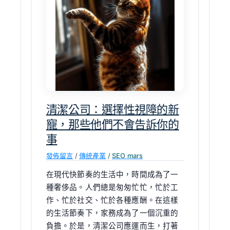
公
司：
選
擇
性
視
障
的
新
清潔公司：選擇性視障的新
寵，
寵，那些他們不會告訴你的
那
事
些
發佈留言
/
傳統產業
/
SEO mars
他
們
在現代快節奏的生活中，時間成為了一
不
種奢侈品。人們總是匆匆忙忙，忙於工
會
作、忙於社交、忙於各種應酬。在這樣
告
的生活節奏下，家務成為了一個沉重的
訴
負擔。於是，清潔公司應運而生，打著