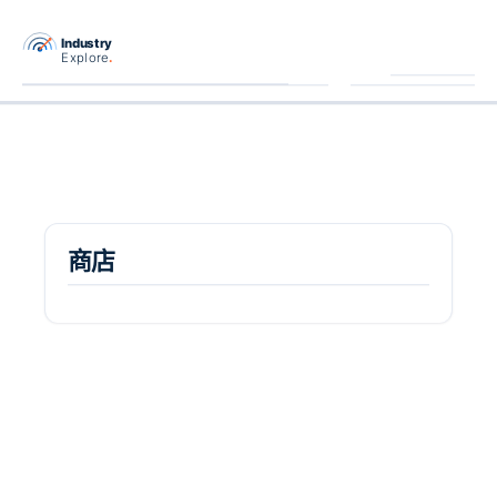
跳
至
主
要
內
容
商店