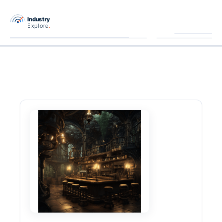
跳
至
主
要
內
容