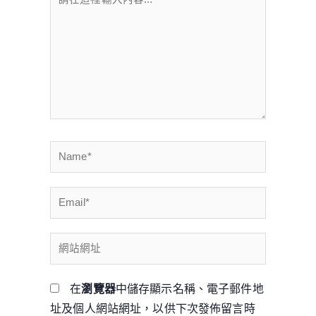
在
這
裡
輸
入
內
容...
Name*
Email*
網
站
網
在
瀏覽器
中儲存顯示名稱、電子郵件地
址
址及個人網站網址，以供下次發佈留言時