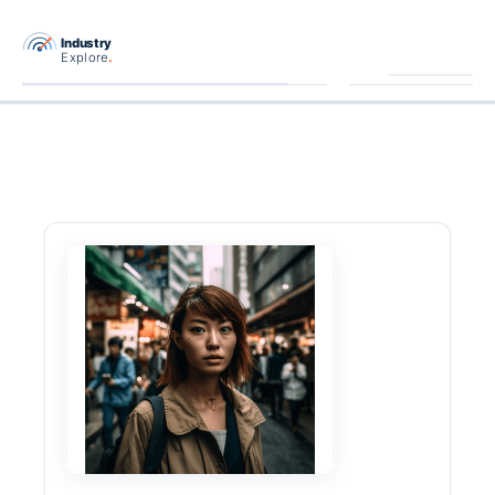
跳
至
主
要
內
容