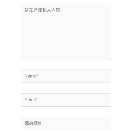
請
在
這
裡
輸
入
內
容...
Name*
Email*
網
站