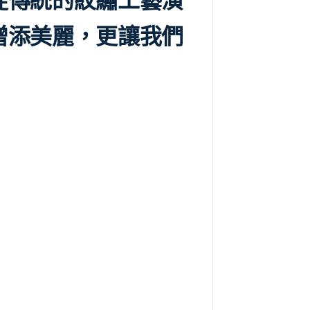
從傳統的紋繡工藝演
增添美麗，更讓我們