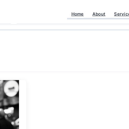
Home
About
Servic