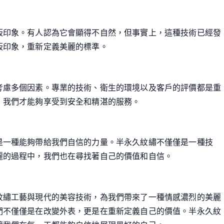
板印象。有人認為它會顯得不自然，但事實上，這種技術已經發
板印象，重新定義美麗的標準。
考慮多個因素。專業的技術、衛生的環境以及客戶的評價都是重
，我們才能夠享受到安全和精湛的服務。
是一種能夠帶給我們自信的力量。半永久紋繡不僅僅是一種技
麗的過程中，我們也在尋找著自己的價值和自信。
紋繡工藝與現代的美容技術，為我們帶來了一種情感濃烈的美麗
們不僅僅是在改變外表，更是在重新定義自己的價值。半永久紋