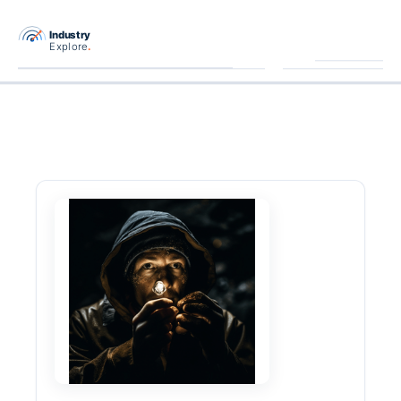
跳
至
主
要
內
容