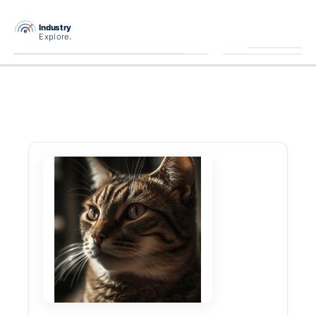
跳
至
主
要
內
容