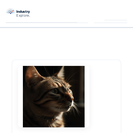
跳
至
主
要
內
容